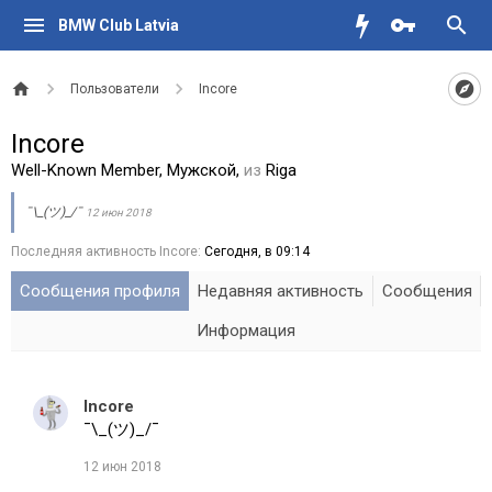
BMW Club Latvia
Пользователи
Incore
Incore
Well-Known Member
, Мужской,
из
Riga
¯\_(ツ)_/¯
12 июн 2018
Последняя активность Incore:
Сегодня, в 09:14
Сообщения профиля
Недавняя активность
Сообщения
Информация
Incore
¯\_(ツ)_/¯
12 июн 2018