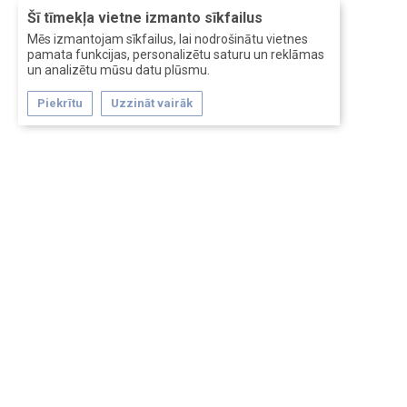
Šī tīmekļa vietne izmanto sīkfailus
Mēs izmantojam sīkfailus, lai nodrošinātu vietnes
pamata funkcijas, personalizētu saturu un reklāmas
un analizētu mūsu datu plūsmu.
Piekrītu
Uzzināt vairāk
Forum software by XenForo™
Перевод:
XF-Russia.ru
Сделано в
Entrypoint
Обратная связь
Помощь
Условия и правила