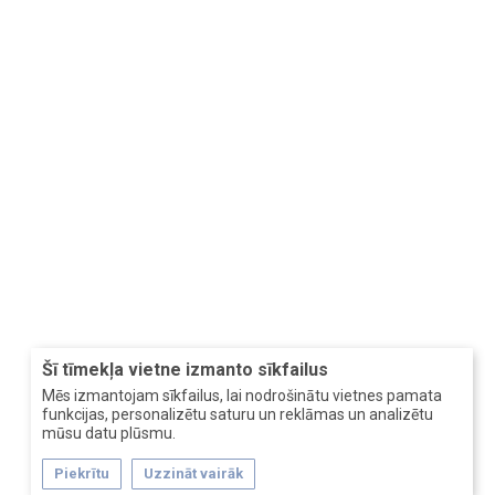
Šī tīmekļa vietne izmanto sīkfailus
Mēs izmantojam sīkfailus, lai nodrošinātu vietnes pamata
funkcijas, personalizētu saturu un reklāmas un analizētu
mūsu datu plūsmu.
Piekrītu
Uzzināt vairāk