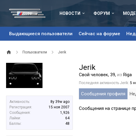
НОВОСТИ
ФОРУМ
МОДЕ
Выдающиеся пользователи
Сейчас на форуме
Нед
Пользователи
Jerik
Jerik
Свой человек
, 39,
из
Riga
Последняя активность Jerik:
5 н
Сообщения профиля
Не
Активность:
8y 39w ago
Регистрация:
15 ноя 2007
Сообщения на странице про
Сообщения:
1,926
Лайки:
64
Баллы:
48