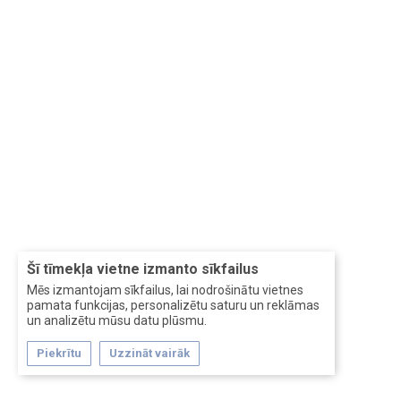
Šī tīmekļa vietne izmanto sīkfailus
Mēs izmantojam sīkfailus, lai nodrošinātu vietnes
pamata funkcijas, personalizētu saturu un reklāmas
un analizētu mūsu datu plūsmu.
Piekrītu
Uzzināt vairāk