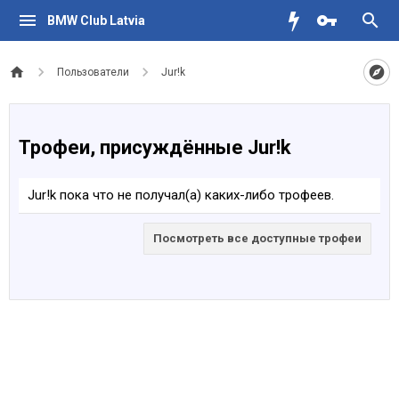
BMW Club Latvia
Пользователи
Jur!k
Трофеи, присуждённые Jur!k
Jur!k пока что не получал(а) каких-либо трофеев.
Посмотреть все доступные трофеи