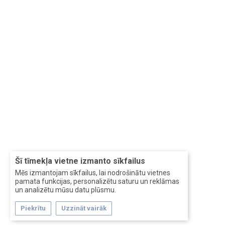
Šī tīmekļa vietne izmanto sīkfailus
Mēs izmantojam sīkfailus, lai nodrošinātu vietnes
pamata funkcijas, personalizētu saturu un reklāmas
un analizētu mūsu datu plūsmu.
Piekrītu
Uzzināt vairāk