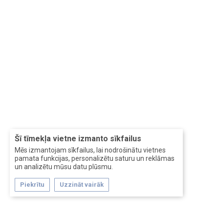
Šī tīmekļa vietne izmanto sīkfailus
Mēs izmantojam sīkfailus, lai nodrošinātu vietnes
pamata funkcijas, personalizētu saturu un reklāmas
un analizētu mūsu datu plūsmu.
Piekrītu
Uzzināt vairāk