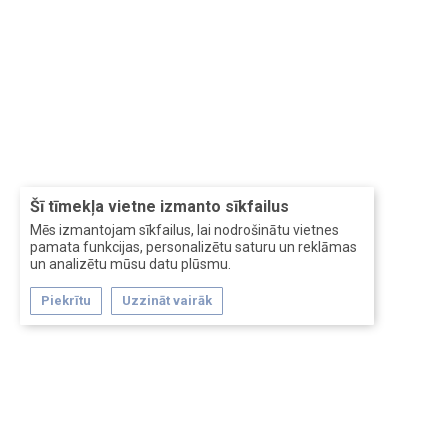
Šī tīmekļa vietne izmanto sīkfailus
Mēs izmantojam sīkfailus, lai nodrošinātu vietnes
pamata funkcijas, personalizētu saturu un reklāmas
un analizētu mūsu datu plūsmu.
Piekrītu
Uzzināt vairāk