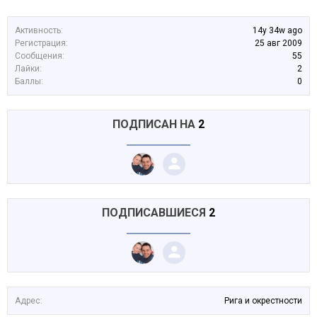
Активность:
14y 34w ago
Регистрация:
25 авг 2009
Сообщения:
55
Лайки:
2
Баллы:
0
ПОДПИСАН НА
2
ПОДПИСАВШИЕСЯ
2
Адрес:
Рига и окрестности