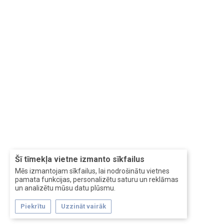
Šī tīmekļa vietne izmanto sīkfailus
Mēs izmantojam sīkfailus, lai nodrošinātu vietnes
pamata funkcijas, personalizētu saturu un reklāmas
un analizētu mūsu datu plūsmu.
Piekrītu
Uzzināt vairāk