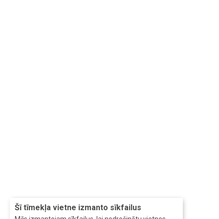
Šī tīmekļa vietne izmanto sīkfailus