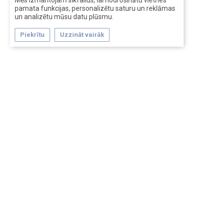
Mēs izmantojam sīkfailus, lai nodrošinātu vietnes
pamata funkcijas, personalizētu saturu un reklāmas
un analizētu mūsu datu plūsmu.
Piekrītu
Uzzināt vairāk