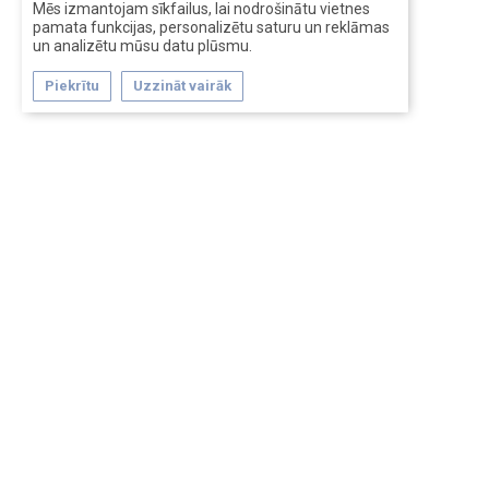
Mēs izmantojam sīkfailus, lai nodrošinātu vietnes
pamata funkcijas, personalizētu saturu un reklāmas
un analizētu mūsu datu plūsmu.
Piekrītu
Uzzināt vairāk
Forum software by XenForo™
Перевод:
XF-Russia.ru
Сделано в
Entrypoint
Обратная связь
Помощь
Условия и правила