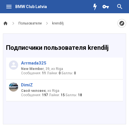
BMW Club Latvia
Пользователи
krendilj
Подписчики пользователя krendilj
Arrmada325
New Member
, 39,
из
Riga
Сообщения:
11
Лайки:
0
Баллы:
0
DimiZ
Свой человек
,
из
Riga
Сообщения:
197
Лайки:
15
Баллы:
18