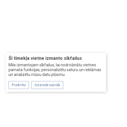
Šī tīmekļa vietne izmanto sīkfailus
Mēs izmantojam sīkfailus, lai nodrošinātu vietnes
pamata funkcijas, personalizētu saturu un reklāmas
un analizētu mūsu datu plūsmu.
Piekrītu
Uzzināt vairāk