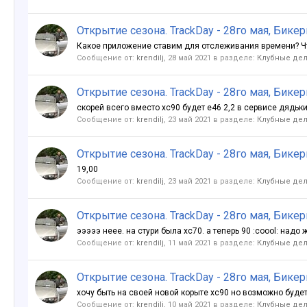
Открытие сезона. TrackDay - 28го мая, Бике
Какое приложение ставим для отслеживания времени? Ч
Сообщение от:
krendilj
,
28 май 2021
в разделе:
Клубные дела
Открытие сезона. TrackDay - 28го мая, Бике
скорей всего вместо хс90 будет е46 2,2 в сервисе дядьки
Сообщение от:
krendilj
,
23 май 2021
в разделе:
Клубные дела
Открытие сезона. TrackDay - 28го мая, Бике
19,00
Сообщение от:
krendilj
,
23 май 2021
в разделе:
Клубные дела
Открытие сезона. TrackDay - 28го мая, Бике
эээээ неее. на стури была хс70. а теперь 90 :coool: надо
Сообщение от:
krendilj
,
11 май 2021
в разделе:
Клубные дела
Открытие сезона. TrackDay - 28го мая, Бике
хочу быть на своей новой корыте хс90 но возможно будет 
Сообщение от:
krendilj
,
10 май 2021
в разделе:
Клубные дела