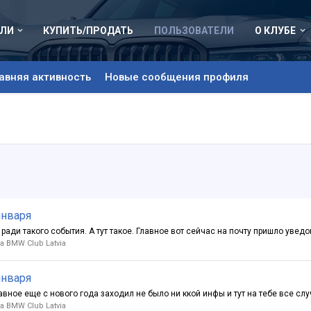
ЛИ
КУПИТЬ/ПРОДАТЬ
ПОЛЬЗОВАТЕЛИ
О КЛУБЕ
авняя активность
Новые сообщения профиля
января
 ради такого события. А тут такое. Главное вот сейчас на почту пришло уведом
 BMW Club Latvia
января
ll: главное еще с нового года заходил не было ни ккой инфы и тут на тебе все слу
 BMW Club Latvia