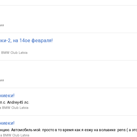
ия
ки-2, на 14ое февраля!
BMW Club Latvia
ия
рниеки!
.с. Andrey45 лс.
 BMW Club Latvia
рниеки!
ию. Автомобиль мой. просто в то время как я езжу на вольвике :pens:( а это 
 BMW Club Latvia