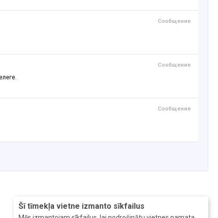
Сообщение
Сообщение
елеге.
Сообщение
Šī tīmekļa vietne izmanto sīkfailus
Mēs izmantojam sīkfailus, lai nodrošinātu vietnes pamata