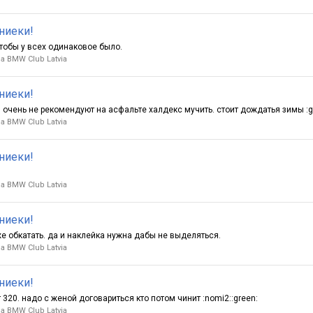
рниеки!
тобы у всех одинаковое было.
 BMW Club Latvia
рниеки!
 очень не рекомендуют на асфальте халдекс мучить. стоит дождатья зимы :gi
 BMW Club Latvia
рниеки!
 BMW Club Latvia
рниеки!
 же обкатать. да и наклейка нужна дабы не выделяться.
 BMW Club Latvia
рниеки!
320. надо с женой договариться кто потом чинит :nomi2::green:
 BMW Club Latvia