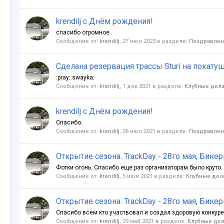
krendilj с Днём рождения!
спасибо огромное
Сообщение от:
krendilj
,
27 июл 2023
в разделе:
Поздравлен
Сделана резервация трассы Sturi на покатуш
:pray::swayka:
Сообщение от:
krendilj
,
1 дек 2021
в разделе:
Клубные дела 
krendilj с Днём рождения!
Спасибо.
Сообщение от:
krendilj
,
26 июл 2021
в разделе:
Поздравлен
Открытие сезона. TrackDay - 28го мая, Бике
Фотки огонь. Спасибо еще раз организаторам было круто. п
Сообщение от:
krendilj
,
5 июн 2021
в разделе:
Клубные дела
Открытие сезона. TrackDay - 28го мая, Бике
Спасибо всем кто участвовал и создал здоровую конкуренц
Сообщение от:
krendilj
,
29 май 2021
в разделе:
Клубные дела