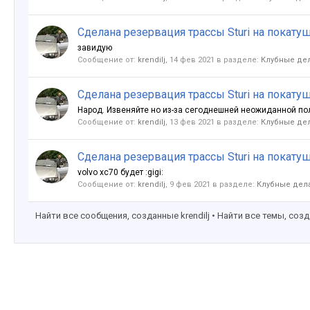
Сделана резервация трассы Sturi на покатуш
завидую
Сообщение от:
krendilj
,
14 фев 2021
в разделе:
Клубные дел
Сделана резервация трассы Sturi на покатуш
Народ. Извеняйте но из-за сегоднешней неожиданной полом
Сообщение от:
krendilj
,
13 фев 2021
в разделе:
Клубные дел
Сделана резервация трассы Sturi на покатуш
volvo xc70 будет :gigi:
Сообщение от:
krendilj
,
9 фев 2021
в разделе:
Клубные дела
Найти все сообщения, созданные krendilj
Найти все темы, созда