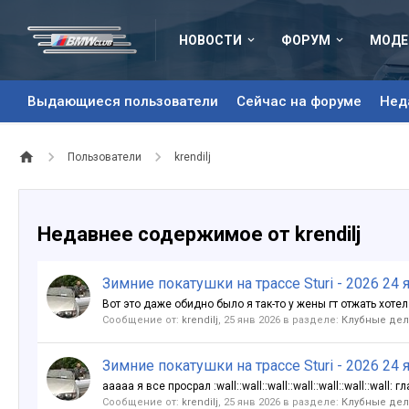
НОВОСТИ
ФОРУМ
МОДЕ
Выдающиеся пользователи
Сейчас на форуме
Нед
Пользователи
krendilj
Недавнее содержимое от krendilj
Зимние покатушки на трассе Sturi - 2026 24 
Вот это даже обидно было я так-то у жены гт отжать хотел
Сообщение от:
krendilj
,
25 янв 2026
в разделе:
Клубные дела
Зимние покатушки на трассе Sturi - 2026 24 
ааааа я все просрал :wall::wall::wall::wall::wall::wall::wa
Сообщение от:
krendilj
,
25 янв 2026
в разделе:
Клубные дела