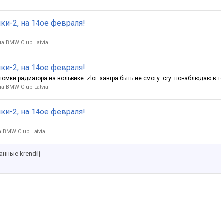
ки-2, на 14ое февраля!
а BMW Club Latvia
ки-2, на 14ое февраля!
ки радиатора на вольвике :zloi: завтра быть не смогу :cry: понаблюдаю в т
а BMW Club Latvia
ки-2, на 14ое февраля!
 BMW Club Latvia
нные krendilj