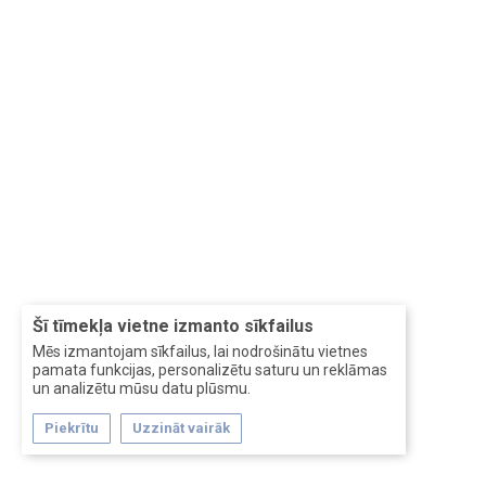
Šī tīmekļa vietne izmanto sīkfailus
Mēs izmantojam sīkfailus, lai nodrošinātu vietnes
pamata funkcijas, personalizētu saturu un reklāmas
un analizētu mūsu datu plūsmu.
Piekrītu
Uzzināt vairāk