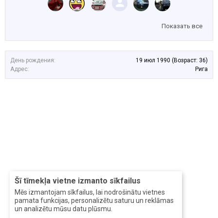
Показать все
День рождения:
19 июл 1990
(Возраст: 36)
Адрес:
Рига
Šī tīmekļa vietne izmanto sīkfailus
Mēs izmantojam sīkfailus, lai nodrošinātu vietnes
pamata funkcijas, personalizētu saturu un reklāmas
un analizētu mūsu datu plūsmu.