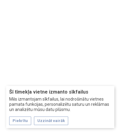
Šī tīmekļa vietne izmanto sīkfailus
Mēs izmantojam sīkfailus, lai nodrošinātu vietnes
pamata funkcijas, personalizētu saturu un reklāmas
un analizētu mūsu datu plūsmu.
Piekrītu
Uzzināt vairāk