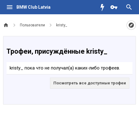
BMW Club Latvia
Пользователи
kristy_
Трофеи, присуждённые kristy_
kristy_ пока что не получал(а) каких-либо трофеев.
Посмотреть все доступные трофеи