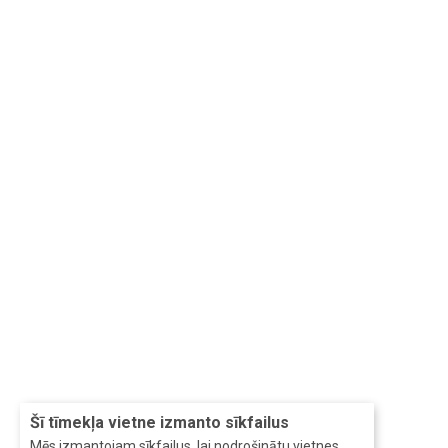
Šī tīmekļa vietne izmanto sīkfailus
Mēs izmantojam sīkfailus, lai nodrošinātu vietnes