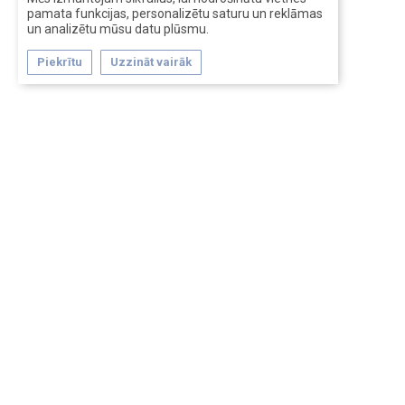
pamata funkcijas, personalizētu saturu un reklāmas
un analizētu mūsu datu plūsmu.
Piekrītu
Uzzināt vairāk