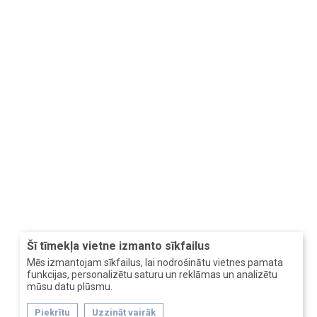
Šī tīmekļa vietne izmanto sīkfailus
Mēs izmantojam sīkfailus, lai nodrošinātu vietnes pamata
funkcijas, personalizētu saturu un reklāmas un analizētu
mūsu datu plūsmu.
Piekrītu
Uzzināt vairāk