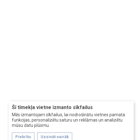
Šī tīmekļa vietne izmanto sīkfailus
Mēs izmantojam sīkfailus, lai nodrošinātu vietnes pamata
funkcijas, personalizētu saturu un reklāmas un analizētu
mūsu datu plūsmu.
Piekrītu
Uzzināt vairāk