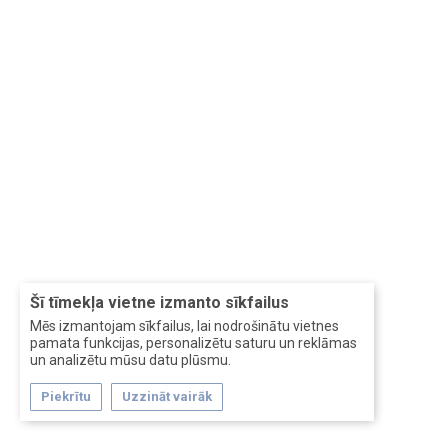
Šī tīmekļa vietne izmanto sīkfailus
Mēs izmantojam sīkfailus, lai nodrošinātu vietnes
pamata funkcijas, personalizētu saturu un reklāmas
un analizētu mūsu datu plūsmu.
Piekrītu
Uzzināt vairāk