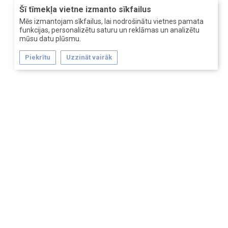
Šī tīmekļa vietne izmanto sīkfailus
Mēs izmantojam sīkfailus, lai nodrošinātu vietnes pamata
funkcijas, personalizētu saturu un reklāmas un analizētu
mūsu datu plūsmu.
Piekrītu
Uzzināt vairāk