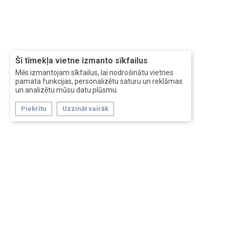
Šī tīmekļa vietne izmanto sīkfailus
Mēs izmantojam sīkfailus, lai nodrošinātu vietnes
pamata funkcijas, personalizētu saturu un reklāmas
un analizētu mūsu datu plūsmu.
Piekrītu
Uzzināt vairāk