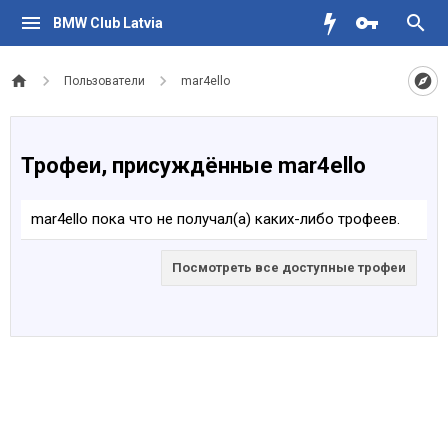
BMW Club Latvia
Пользователи
mar4ello
Трофеи, присуждённые mar4ello
mar4ello пока что не получал(а) каких-либо трофеев.
Посмотреть все доступные трофеи