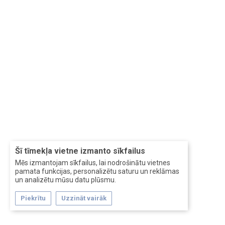
Šī tīmekļa vietne izmanto sīkfailus
Mēs izmantojam sīkfailus, lai nodrošinātu vietnes
pamata funkcijas, personalizētu saturu un reklāmas
un analizētu mūsu datu plūsmu.
Piekrītu
Uzzināt vairāk