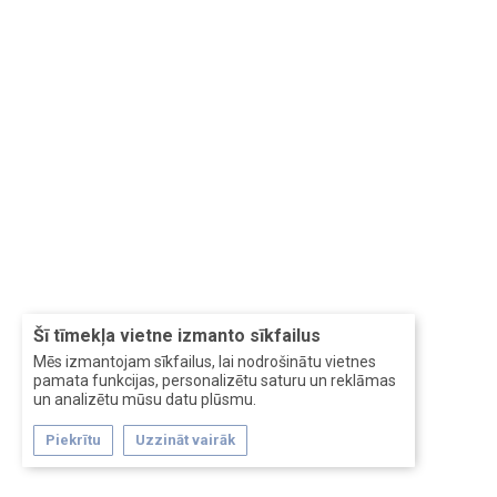
Šī tīmekļa vietne izmanto sīkfailus
Mēs izmantojam sīkfailus, lai nodrošinātu vietnes
pamata funkcijas, personalizētu saturu un reklāmas
un analizētu mūsu datu plūsmu.
Piekrītu
Uzzināt vairāk