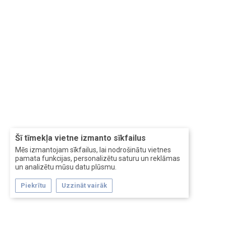
Šī tīmekļa vietne izmanto sīkfailus
Mēs izmantojam sīkfailus, lai nodrošinātu vietnes
pamata funkcijas, personalizētu saturu un reklāmas
un analizētu mūsu datu plūsmu.
Piekrītu
Uzzināt vairāk