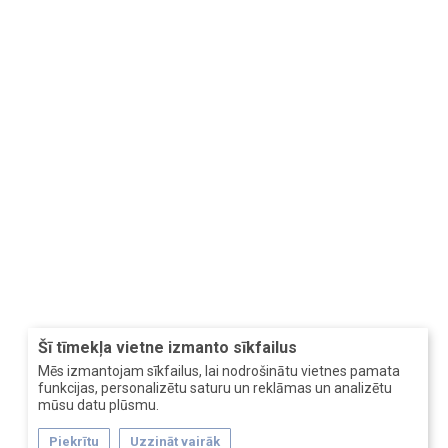
Šī tīmekļa vietne izmanto sīkfailus
Mēs izmantojam sīkfailus, lai nodrošinātu vietnes pamata
funkcijas, personalizētu saturu un reklāmas un analizētu
mūsu datu plūsmu.
Piekrītu
Uzzināt vairāk