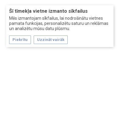
Šī tīmekļa vietne izmanto sīkfailus
Mēs izmantojam sīkfailus, lai nodrošinātu vietnes
pamata funkcijas, personalizētu saturu un reklāmas
un analizētu mūsu datu plūsmu.
Piekrītu
Uzzināt vairāk
Forum software by XenForo™
Перевод:
XF-Russia.ru
Сделано в
Entrypoint