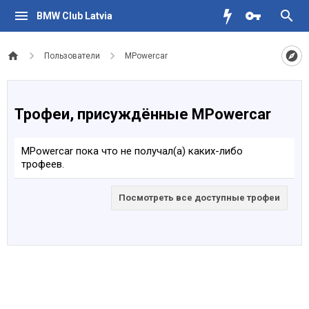
BMW Club Latvia
Пользователи
MPowercar
Трофеи, присуждённые MPowercar
MPowercar пока что не получал(а) каких-либо
трофеев.
Посмотреть все доступные трофеи