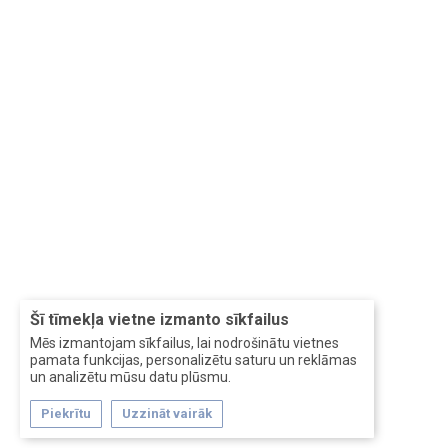
Šī tīmekļa vietne izmanto sīkfailus
Mēs izmantojam sīkfailus, lai nodrošinātu vietnes
pamata funkcijas, personalizētu saturu un reklāmas
un analizētu mūsu datu plūsmu.
Piekrītu
Uzzināt vairāk