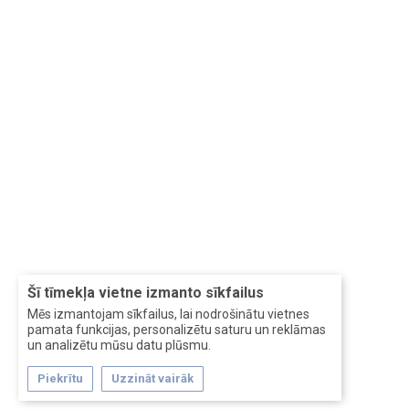
Šī tīmekļa vietne izmanto sīkfailus
Mēs izmantojam sīkfailus, lai nodrošinātu vietnes
pamata funkcijas, personalizētu saturu un reklāmas
un analizētu mūsu datu plūsmu.
Piekrītu
Uzzināt vairāk