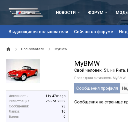
НОВОСТИ
ФОРУМ
МОДЕ
Выдающиеся пользователи
Сейчас на форуме
Нед
Пользователи
MyBMW
MyBMW
Свой человек
, 51,
из
Рига,
Последняя активность MyBMW:
Сообщения профиля
Не
Активность:
11y 47w ago
Регистрация:
26 ноя 2009
Сообщения на странице п
Сообщения:
93
Лайки:
10
Баллы:
0