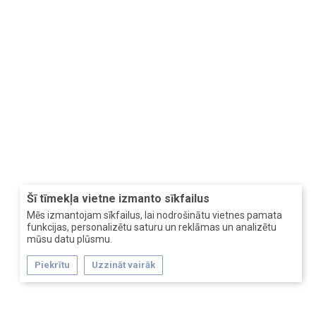
Šī tīmekļa vietne izmanto sīkfailus
Mēs izmantojam sīkfailus, lai nodrošinātu vietnes pamata
funkcijas, personalizētu saturu un reklāmas un analizētu
mūsu datu plūsmu.
Piekrītu
Uzzināt vairāk