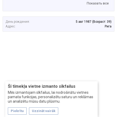
Показать все
День рождения:
5 авг 1987
(Возраст: 39)
Адрес:
Рига
Šī tīmekļa vietne izmanto sīkfailus
Mēs izmantojam sīkfailus, lai nodrošinātu vietnes
pamata funkcijas, personalizētu saturu un reklāmas
un analizētu mūsu datu plūsmu.
Piekrītu
Uzzināt vairāk