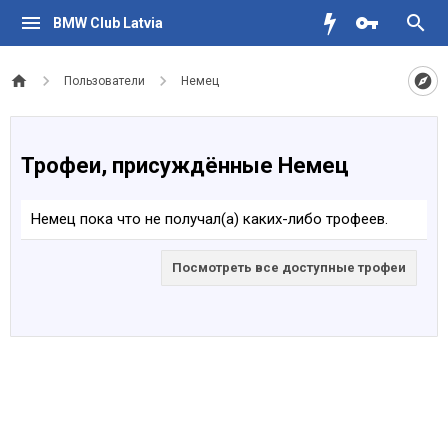
BMW Club Latvia
Пользователи
Немец
Трофеи, присуждённые Немец
Немец пока что не получал(а) каких-либо трофеев.
Посмотреть все доступные трофеи