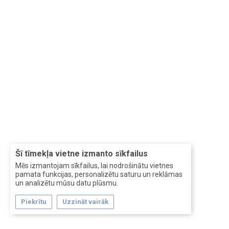
Šī tīmekļa vietne izmanto sīkfailus
Mēs izmantojam sīkfailus, lai nodrošinātu vietnes
pamata funkcijas, personalizētu saturu un reklāmas
un analizētu mūsu datu plūsmu.
Piekrītu
Uzzināt vairāk