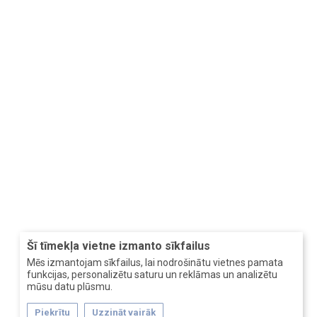
Šī tīmekļa vietne izmanto sīkfailus
Mēs izmantojam sīkfailus, lai nodrošinātu vietnes pamata
funkcijas, personalizētu saturu un reklāmas un analizētu
mūsu datu plūsmu.
Piekrītu
Uzzināt vairāk