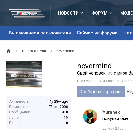
НОВОСТИ
ФОРУМ
МОДЕ
Выдающиеся пользователи
Сейчас на форуме
Нед
Пользователи
nevermind
nevermind
Свой человек
,
из
с мира б
Последняя активность nevermin
Сообщения профиля
Не
Активность:
14y 28w ago
Регистрация:
27 окт 2008
Yuranex
Сообщения:
410
Лайки:
15
покупай бмв!
Баллы:
0
25 май 2009