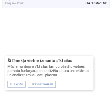
Род занятий:
SIA "Tristar Ltd"
Šī tīmekļa vietne izmanto sīkfailus
Mēs izmantojam sīkfailus, lai nodrošinātu vietnes
pamata funkcijas, personalizētu saturu un reklāmas
un analizētu mūsu datu plūsmu.
Piekrītu
Uzzināt vairāk