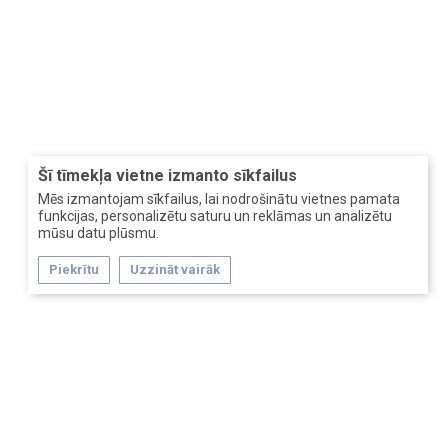
Šī tīmekļa vietne izmanto sīkfailus
Mēs izmantojam sīkfailus, lai nodrošinātu vietnes pamata
funkcijas, personalizētu saturu un reklāmas un analizētu
mūsu datu plūsmu.
Piekrītu
Uzzināt vairāk