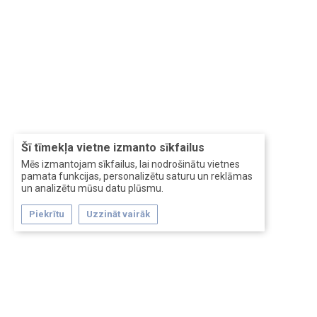
Šī tīmekļa vietne izmanto sīkfailus
Mēs izmantojam sīkfailus, lai nodrošinātu vietnes
pamata funkcijas, personalizētu saturu un reklāmas
un analizētu mūsu datu plūsmu.
Piekrītu
Uzzināt vairāk