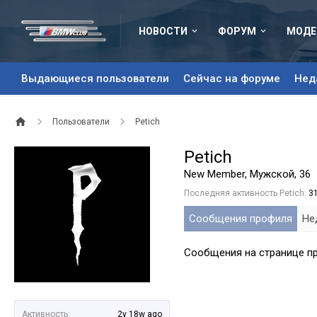
НОВОСТИ
ФОРУМ
МОДЕ
Выдающиеся пользователи
Сейчас на форуме
Нед
Пользователи
Petich
Petich
New Member
, Мужской, 36
Последняя активность Petich:
3
Сообщения профиля
Не
Сообщения на странице пр
Активность:
2y 18w ago