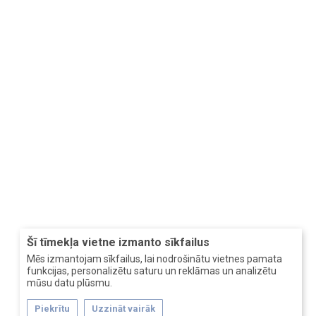
Šī tīmekļa vietne izmanto sīkfailus
Mēs izmantojam sīkfailus, lai nodrošinātu vietnes pamata
funkcijas, personalizētu saturu un reklāmas un analizētu
mūsu datu plūsmu.
Piekrītu
Uzzināt vairāk