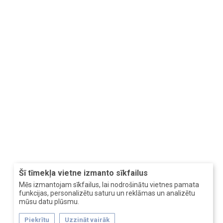
Šī tīmekļa vietne izmanto sīkfailus
Mēs izmantojam sīkfailus, lai nodrošinātu vietnes pamata
funkcijas, personalizētu saturu un reklāmas un analizētu
mūsu datu plūsmu.
Piekrītu
Uzzināt vairāk