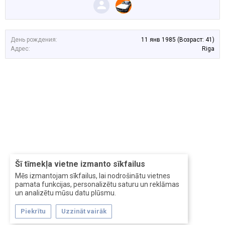
День рождения:
11 янв 1985
(Возраст: 41)
Адрес:
Riga
Šī tīmekļa vietne izmanto sīkfailus
Mēs izmantojam sīkfailus, lai nodrošinātu vietnes
pamata funkcijas, personalizētu saturu un reklāmas
un analizētu mūsu datu plūsmu.
Piekrītu
Uzzināt vairāk