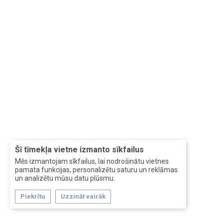
Šī tīmekļa vietne izmanto sīkfailus
Mēs izmantojam sīkfailus, lai nodrošinātu vietnes
pamata funkcijas, personalizētu saturu un reklāmas
un analizētu mūsu datu plūsmu.
Piekrītu
Uzzināt vairāk