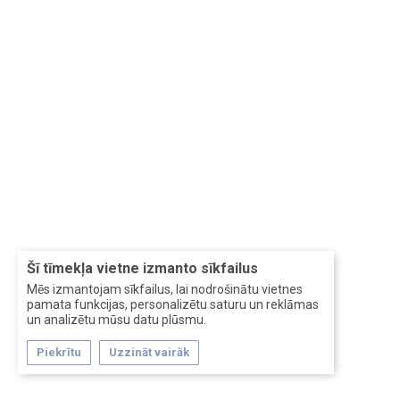
Šī tīmekļa vietne izmanto sīkfailus
Mēs izmantojam sīkfailus, lai nodrošinātu vietnes
pamata funkcijas, personalizētu saturu un reklāmas
un analizētu mūsu datu plūsmu.
Piekrītu
Uzzināt vairāk