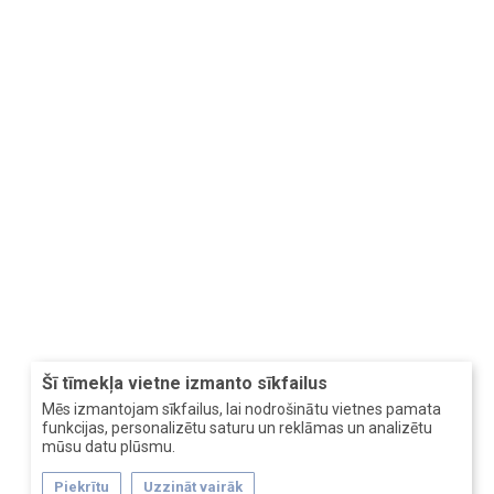
Šī tīmekļa vietne izmanto sīkfailus
Mēs izmantojam sīkfailus, lai nodrošinātu vietnes pamata
funkcijas, personalizētu saturu un reklāmas un analizētu
mūsu datu plūsmu.
Piekrītu
Uzzināt vairāk