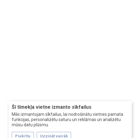
Šī tīmekļa vietne izmanto sīkfailus
Mēs izmantojam sīkfailus, lai nodrošinātu vietnes pamata
funkcijas, personalizētu saturu un reklāmas un analizētu
mūsu datu plūsmu.
Piekrītu
Uzzināt vairāk