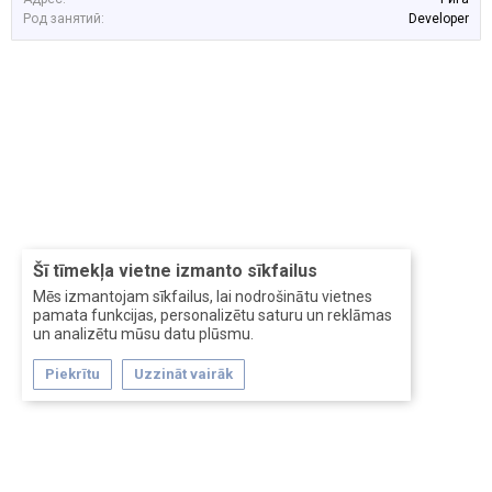
Род занятий:
Developer
Šī tīmekļa vietne izmanto sīkfailus
Mēs izmantojam sīkfailus, lai nodrošinātu vietnes
pamata funkcijas, personalizētu saturu un reklāmas
un analizētu mūsu datu plūsmu.
Piekrītu
Uzzināt vairāk