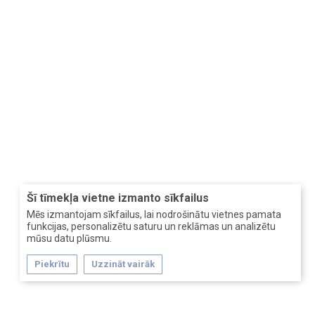
Šī tīmekļa vietne izmanto sīkfailus
Mēs izmantojam sīkfailus, lai nodrošinātu vietnes pamata
funkcijas, personalizētu saturu un reklāmas un analizētu
mūsu datu plūsmu.
Piekrītu
Uzzināt vairāk