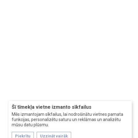
Šī tīmekļa vietne izmanto sīkfailus
Mēs izmantojam sīkfailus, lai nodrošinātu vietnes pamata
funkcijas, personalizētu saturu un reklāmas un analizētu
mūsu datu plūsmu.
Piekrītu
Uzzināt vairāk