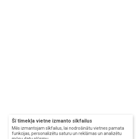
Šī tīmekļa vietne izmanto sīkfailus
Mēs izmantojam sīkfailus, lai nodrošinātu vietnes pamata
funkcijas, personalizētu saturu un reklāmas un analizētu
mūsu datu plūsmu.