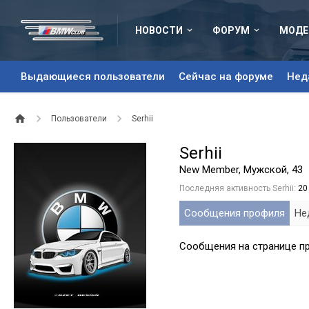
НОВОСТИ
ФОРУМ
МОДЕ
Выдающиеся пользователи
Сейчас на форуме
Нед
Пользователи
Serhii
Serhii
New Member
, Мужской, 43
Последняя активность Serhii:
20
Сообщения профиля
Не
Сообщения на странице про