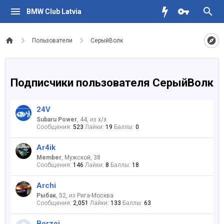
BMW Club Latvia
Пользователи
СерыйВолк
Подписчики пользователя СерыйВолк
24V
Subaru Power
, 44,
из
x/з
Сообщения:
523
Лайки:
19
Баллы:
0
Ar4ik
Member
, Мужской, 38
Сообщения:
146
Лайки:
8
Баллы:
18
Archi
Рыбак
, 52,
из
Рига-Москва
Сообщения:
2,051
Лайки:
133
Баллы:
63
Borzoj