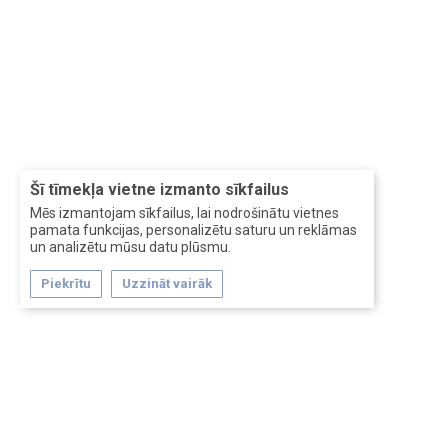
Šī tīmekļa vietne izmanto sīkfailus
Mēs izmantojam sīkfailus, lai nodrošinātu vietnes
pamata funkcijas, personalizētu saturu un reklāmas
un analizētu mūsu datu plūsmu.
Piekrītu
Uzzināt vairāk
Forum software by XenForo™