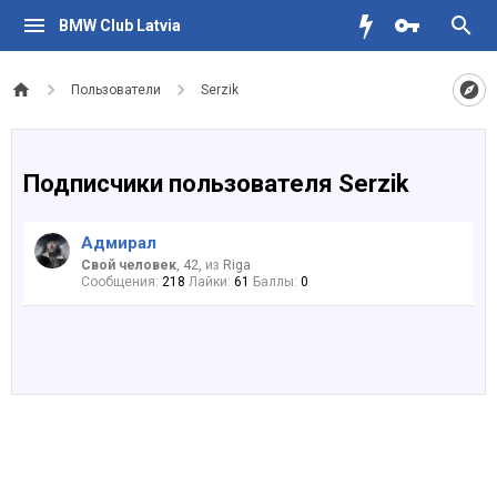
BMW Club Latvia
Пользователи
Serzik
Подписчики пользователя Serzik
Адмирал
Свой человек
, 42,
из
Riga
Сообщения:
218
Лайки:
61
Баллы:
0