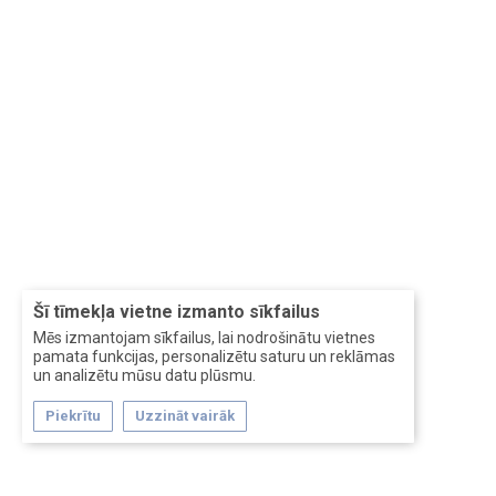
Šī tīmekļa vietne izmanto sīkfailus
Mēs izmantojam sīkfailus, lai nodrošinātu vietnes
pamata funkcijas, personalizētu saturu un reklāmas
un analizētu mūsu datu plūsmu.
Piekrītu
Uzzināt vairāk