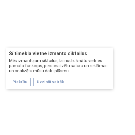
Šī tīmekļa vietne izmanto sīkfailus
Mēs izmantojam sīkfailus, lai nodrošinātu vietnes
pamata funkcijas, personalizētu saturu un reklāmas
un analizētu mūsu datu plūsmu.
Piekrītu
Uzzināt vairāk