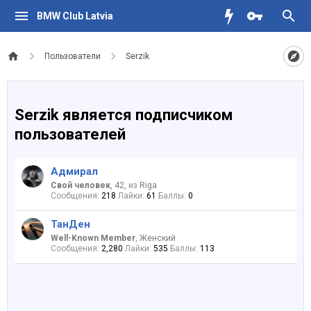
BMW Club Latvia
Пользователи
Serzik
Serzik является подписчиком
пользователей
Адмирал
Свой человек
, 42,
из
Riga
Сообщения:
218
Лайки:
61
Баллы:
0
ТанДен
Well-Known Member
, Женский
Сообщения:
2,280
Лайки:
535
Баллы:
113