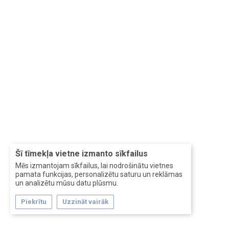
Šī tīmekļa vietne izmanto sīkfailus
Mēs izmantojam sīkfailus, lai nodrošinātu vietnes
pamata funkcijas, personalizētu saturu un reklāmas
un analizētu mūsu datu plūsmu.
Piekrītu
Uzzināt vairāk